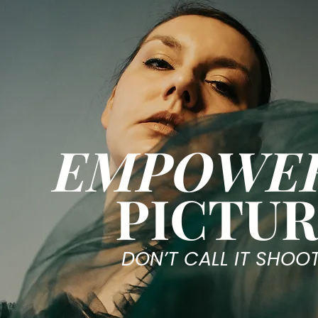
EMPOWE
PICTU
DON’T CALL IT SHOO