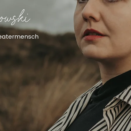
owski
Theatermensch