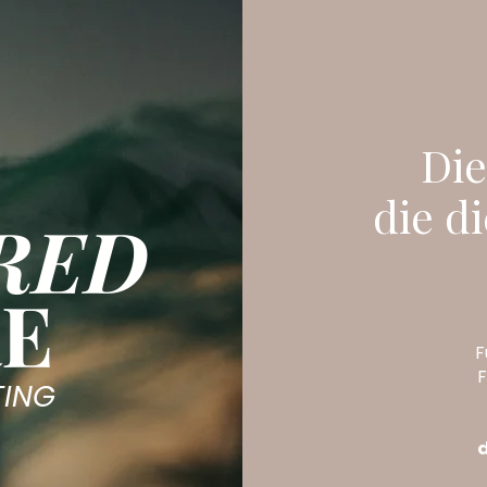
Die
die d
RED
RE
F
F
TING
d