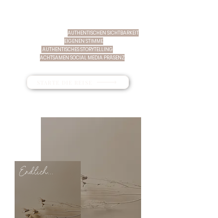
ICH BEGLEITE DICH...
...AUF DEINEM WEG ZUR
AUTHENTISCHEN SICHTBARKEIT
...BEIM FINDEN DEINER
EIGENEN STIMME
...IN SACHEN
AUTHENTISCHES STORYTELLING
...IN DEINER
ACHTSAMEN SOCIAL MEDIA PRÄSENZ
STARTE DIE REISE
Endlich...